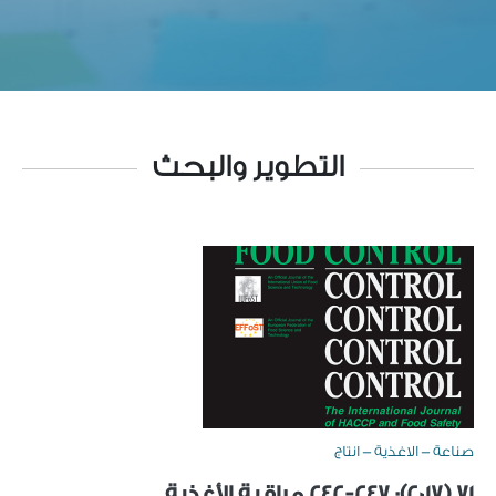
التطوير والبحث
صناعة - الاغذية - انتاج
71 (2017): 242-247 مراقبة الأغذية