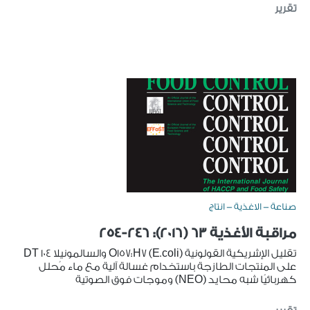
تقرير
صناعة - الاغذية - انتاج
مراقبة الأغذية 63 (2016): 246-254
تقليل الإشريكية القولونية (E.coli) O157:H7 والسالمونيلا DT 104
على المنتجات الطازجة باستخدام غسالة آلية مع ماء مُحلل
كهربائيًا شبه محايد (NEO) وموجات فوق الصوتية