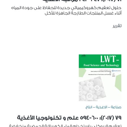
حلول تعقيم كهروكيميائي جديدة للحفاظ على جودة المياه
أثناء غسل المنتجات الطازجة الجاهزة للأكل
تقرير
صناعة - الاغذية - انتاج
79 (2017): 594-600 علم و تكنولوجيا الأغذية
تعقيم البروكلي باستخدام الماء الكهربائية الحمضية منخفضة