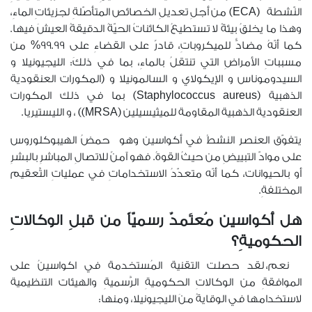
النّشطة
(ECA)
من أجلِ تعديلِ الخصائص المتأصّلةِ لجزيئاتِ الماءِ،
وهذا ما يخلقُ بيئةً لا تستطيعُ الكائناتُ الحيّةُ الدقيقةُ العيشَ فيها.
كما أنّهُ مضادٌّ للميكروباتِ، قادرٌ على القضاءِ على 99.99% من
مسبباتِ الأمراضِ التي تنتقلُ بالماءِ، بما في ذلكَ: الليجيونيلا و
السيدوموناس و الإيكولاي و السالمونيلا و (المكورات العنقودية
الذهبية (Staphylococcus aureus) بما في ذلك المكورات
العنقودية الذهبية المقاومة للميثيسيلين (MRSA)) ، و الليستيريا.
يتفوّق العنصر النشطُ في أكواسين وهو
حمضُ الهيبوكلوروس
على موادّ التبييضِ من حيثُ القوةُ. فهو آمنٌ للاتصالِ المباشرِ بالبشرِ
أو بالحيوانات، كما أنّه متعدّدُ الاستخداماتِ في عملياتِ التَّعقيم
المختلفةِ.
هل أكواسين مُعتَمدٌ رسميّاً من قبلِ الوكالاتِ
الحكوميةِ؟
نعم، لقد حصلت التقنية المُستخدمة في اكواسينُ على
الموافقةِ من الوكالاتِ الحكوميةِ الرَّسميةِ والهيئات التنظيمية
لاستخدامها في الوقايةُ منَ الليجيونيلا، ومنها: