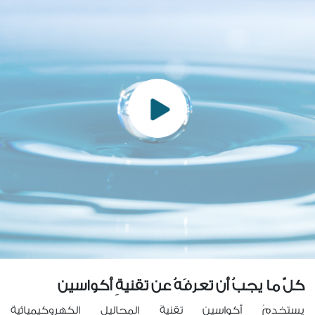
كلّ ما يجبُ أن تعرفَهُ عن تقنيةِ أكواسين
يستخدمُ أكواسين تقنيةَ المحاليلِ الكهروكيميائيةِ