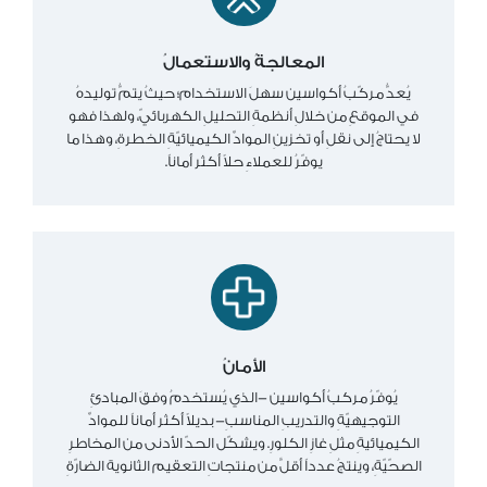
المعالجةُ والاستعمالُ
يُعدُّ مركّبُ أكواسين سهلَ الاستخدام؛ حيثُ يتمُّ توليدهُ
في الموقعِ من خلالِ أنظمةِ التحليلِ الكهربائيّ، ولهذا فهو
لا يحتاجُ إلى نقلِ أو تخزينِ الموادِّ الكيميائيّةِ الخطرةِ، وهذا ما
يوفّرُ للعملاءِ حلاً أكثر أماناً.
الأمانُ
يُوفّرُ مركبُ أكواسين -الذي يُستخدمُ وفقَ المبادئِ
التوجيهيّةِ والتدريبِ المناسبِ- بديلاً أكثر أماناً للموادِّ
الكيميائيةِ مثلِ غازِ الكلورِ. ويشكّل الحدّ الأدنى من المخاطرِ
الصحّيّةِ، وينتجُ عدداً أقلَّ من منتجاتِ التعقيم الثانوية الضارّةِ