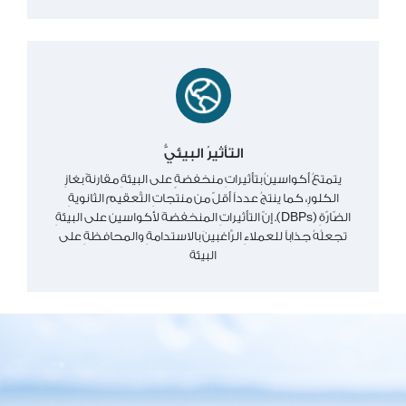
التأثيرُ البيئيُّ
يتمتعُ أكواسينُ بتأثيراتِ منخفضةٍ على البيئةِ مقارنةً بغازِ
الكلورِ، كما ينتجُ عدداً أقلّ من منتجاتِ التَّعقيم الثانويةِ
الضّارّةِ (DBPs). إنّ التأثيراتِ المنخفضةَ لأكواسين على البيئةِ
تجعلُهُ جذاباً للعملاءِ الرَّاغبينَ بالاستدامةِ والمحافظةِ على
البيئة