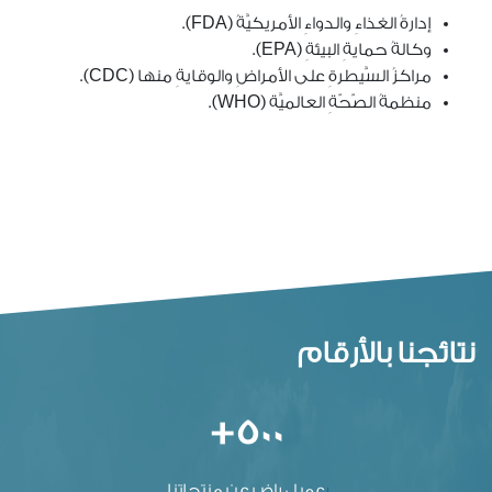
إدارةُ الغذاءِ والدواءِ الأمريكيَّةُ (
FDA
).
وكالةُ حمايةِ البيئةِ (
EPA
).
مراكزُ السَّيطرةِ على الأمراضِ والوقايةِ منها (
CDC
).
منظمةُ الصّحّةِ العالميَّة (
WHO
).
نتائجنا بالأرقام
500+
عميل راض عن منتجاتنا