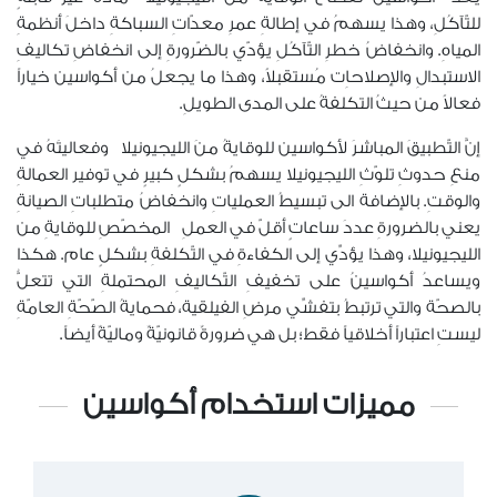
للتّآكُلِ، وهذا يسهمُ في إطالةِ عمرِ معدّاتِ السباكةِ داخلَ أنظمةِ
المياهِ. وانخفاضُ خطرِ التّآكُلِ يؤدّي بالضّرورةِ إلى انخفاضِ تكاليفِ
الاستبدالِ والإصلاحاِت مُستقبلاً، وهذا ما يجعلُ من أكواسين خياراً
فعالاً من حيثُ التكلفةُ على المدى الطويلِ.
إنَّ التّطبيقَ المباشرَ لأكواسين
للوقايةُ منَ الليجيونيلا
وفعاليتَهُ في
منعِ حدوثِ تلوّثِ الليجيونيلا يسهمُ بشكلٍ كبيرٍ في توفير العمالةِ
والوقتِ. بالإضافة الى تبسيطُ العملياتِ وانخفاضُ متطلباتِ الصيانةِ
يعني بالضرورةِ عددَ ساعاتٍ أقلّ في العملِ
المخصّصِ للوقايةِ من
الليجيونيلا، وهذا يؤدِّي إلى الكفاءةِ في التّكلفةِ بشكلٍ عام. هكذا
ويساعدُ أكواسينُ على تخفيفِ التّكاليفِ المحتملةِ التي تتعلُّ
بالصحّة والتي ترتبطُ بتفشِّي مرضِ الفيلقية، فحمايةُ الصّحّةِ العامّةِ
ليستِ اعتباراً أخلاقياً فقط؛ بل هي ضرورةٌ قانونيّةٌ وماليّةٌ أيضاً.
مميزات استخدام أكواسين