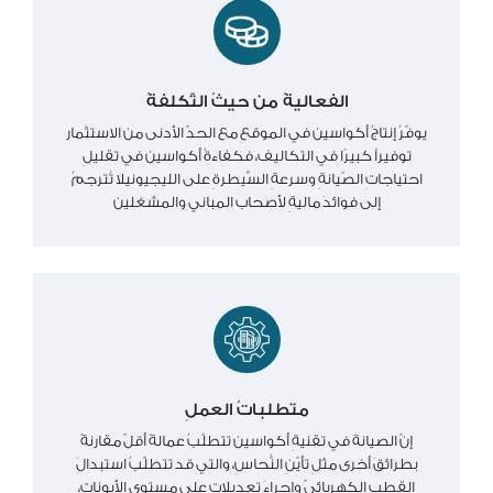
الفعاليةُ من حيثُ التّكلفةُ
يوفّرُ إنتاجُ أكواسين في الموقعِ مع الحدّ الأدنى من الاستثمار
توفيراً كبيرًا في التكاليف، فكفاءةُ أكواسين في تقليلِ
احتياجاتِ الصّيانةِ وسرعةِ السَّيطرةِ على الليجيونيلا تُترجمُ
إلى فوائدَ ماليةِ لأصحاب المباني والمشغلين
متطلباتُ العملِ
إنّ الصيانةَ في تقنيةِ أكواسين تتطلّبُ عمالةً أقلّ مقارنةً
بطرائقَ أخرى مثلِ تأيّنِ النُّحاسِ، والتي قد تتطلّبُ استبدالَ
القطبِ الكهربائيّ وإجراءَ تعديلاتٍ على مستوى الأيوناتِ،