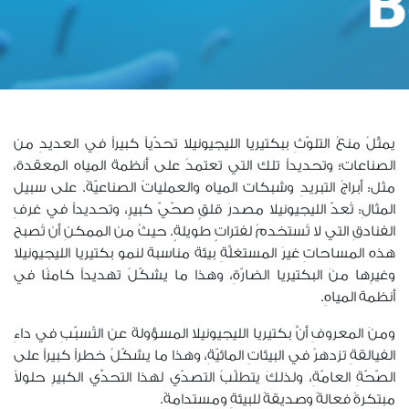
يمثّلُ منعُ التلوّثِ ببكتيريا الليجيونيلا تحدّياً كبيراً في العديدِ من
الصناعات؛ وتحديداً تلك التي تعتمدُ على أنظمة المياه المعقدة،
مثل: أبراجُ التبريدِ وشبكات المياه والعملياتُ الصناعيّةُ. على سبيل
المثالِ: تُعدّ الليجيونيلا مصدرَ قلقٍ صحّيّ كبيرٍ، وتحديداً في غرفِ
الفنادقِ التي لا تُستخدمُ لفتراتٍ طويلةٍ. حيثُ من الممكنِ أن تُصبح
هذه المساحاتِ غيرَ المستغلَّةِ بيئة مناسبة لنمو بكتيريا الليجيونيلا
وغيرِها منَ البكتيريا الضارّةِ، وهذا ما يشكّلُ تهديداً كامنًا في
أنظمة المياهِ.
ومنَ المعروفِ أنَّ بكتيريا الليجيونيلا المسؤولةَ عن التّسبّبِ في داءِ
الفيالقةِ تزدهرُ في البيئاتِ المائيّةِ، وهذا ما يشكّلُ خطراً كبيراً على
الصّحّةِ العامّةِ، ولذلكَ يتطلّبُ التصدّي لهذا التحدِّي الكبيرِ حلولاً
مبتكرةً فعالةً وصديقةً للبيئةِ ومستدامةً.