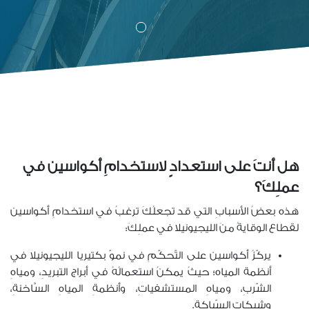
هل أنتَ على استعدادٍ لاستخدامِ أكواسين في
عملِكَ؟
هذه بعضُ الأسبابِ التي قد تجعلُكَ ترغبُ في استخدامِ أكواسين
لقطاع الوقايةُ منَ الليجيونيلا في عملِكَ:
يركّزُ أكواسين على التّحكّمِ في نموّ بكتيريا الليجيونيلا في
أنظمة المياه؛ حيثُ يمكنُ استعمالُهُ في أبراج التبريدِ، ومياهِ
الشّربِ، ومياهِ المستشفياتِ، وأنظمةِ المياهِ السَّاخنةِ،
وشبكاتِ السّباكةِ.