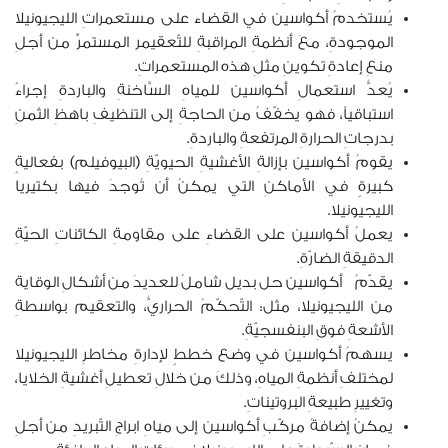
يُستخدمُ أكواسين في القضاء على مستعمراتِ الليجيونيلا
الموجودةِ، معَ أنظمةِ المراقبةِ للتّعقيمر المستمرِّ من أجلِ
منعِ إعادةِ تكوينِ مثلِ هذه المستعمراتِ.
يُعدُّ استعمالِ أكواسين للمياهِ السَّاخنةِ والباردةِ إجراءً
استباقياً، فهو يخفّفُ من الحاجةِ إلى التنظيفِ باهظِ الثمنِ
بدرجاتِ الحرارةِ المرتفعةِ والباردةِ.
يقومُ أكواسين بإزالةِ الأغشيةِ الحيويّةِ (البيوفيلم) بفعاليةٍ
كبيرةٍ في الأماكنِ التي يمكنُ أن تُوجدَ فيها بكتيريا
الليجيونيلا.
يعملُ أكواسين على القضاءِ على مقاومةِ الكائناتِ الحيّةِ
الدقيقةِ الضارّةِ.
يقدّمُ أكواسين حل بديل شاملُ للعديدَ من أشكالِ الوقاية
من الليجيونيلا، مثل: التّحكّمُ الحراريُّ، والتعقيم بواسطةِ
الأشعةِ فوقِ البنفسجيّةِ.
يسهمُ أكواسين في وضع خططٍ لإدارةِ مخاطرِ الليجيونيلا
لمختلفِ أنظمةِ المياهِ، وذلكَ من خلالِ تعطيلِ أغشيةِ الخلايا،
وتغييرِ طبيعةِ البروتيناتِ.
يمكنُ إضافةُ مركّبِ أكواسين إلى مياهِ ابراجِ التّبريدِ من أجلِ