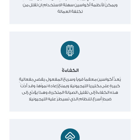
ويمكنُ لأنظمةِ أكواسين سهلةِ الاستخدامِ ان تقلل من
تكلفة العمالة
الكفاءةُ
يُعدُّ أكواسين معقماً قوياً وسريعَ المفعولِ، يقضي بفعاليةٍ
كبيرةٍ على بكتيريا الليجيونيلا ويمنعُ إعادة نموّها. وقد أدّتْ
هذه الكفاءةُ إلى تقليل الصيانة المتكررةِ، وهذا يؤدّي إلى
ضبطٍ أسرع للنظام الذي تسيطرُ عليه الليجيونيلا