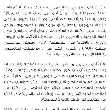
يبرزُ دورُ اكواسين في الوقايةُ منَ الليجيونيلا ، حيث يقدّمُ نهجاً
فعالاً وصديقاً للبيئةِ. فيحلُّ أكواسين محلّ الموادِّ الكيميائيّةِ
والعملياتِ التّقليديةِ المستخدمةِ في الوقاية من الليجيونيلا، بما في
ذلك الهيدروجين بيروكسيد أو هيبوكلورايت الصوديوم ، والذي
يتطلب مزيل للكلور بعد استخدامه. و يحل أيضا اكواسين محل
المواد الكيميائية الأخرى ، مثل : المطهرات القائمة على البروم ،
والأوزون ، والأشعة فوق البنفسجية (UV) ، وحمض البيروكسي
أسيتيك (PAA) ، وأحادي الكلورامين ، وبرمنجنات البوتاسيوم
(KMnO4) ، ومركبات الأمونيوم الرباعية.
يقلّلُ أكواسين من مخاطرِ انتشارِ البكتيريا الفيلقيةِ (الليجيونيلا)،
وهذا بدورهِ يقلّلُ من تكرارِ تدخلاتِ الصّيانةِ وتكرارِ أوقاتِ التوقّفِ
المرتبطةِ بها. وينعكسُ هذا على التَّوفيرِ الكبيرِ في التكاليفِ معَ
تحسينِ كفاءةِ النظامِ وتقليلِ الاضطراباتِ. ولأنّ أكواسين مطهّرٌ
متعدّدُ الاستخداماتِ فهو يقلّلُ من الحاجةَ إلى الكثيرِ من
المنتجاتِ الكيميائيّةِ، وهذا يبسّطُ إجراءاتِ الصّيانةِ ويخفّضُ الكثيرَ
من التكاليفِ التي تتعلّقُ بالموادِّ الكيميائيّةِ.
يُعدُّ
أكواسين لقطاع الوقايةُ منَ الليجيونيلا
مادةً غيرَ قابلةٍ