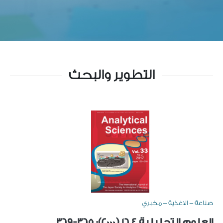
التطوير والبحث
صناعة - الاغذية - مخبري
العلوم التحليلية 16.4 (2000): 365-369